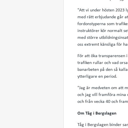
"Att vi under hösten 2023 l
med rätt erbjudande går at
fordonstyperna som trafike
instruktörer kör normalt set
med större utbildningsinsat
oss extremt känsliga för h
För att öka transparensen 
trafiken rullar och vad ors
banarbeten på den så kall
ytterligare en period.
"Jag är medveten om att mån
och jag vill framföra mina 
och från vecka 40 och framå
Om Tåg i Bergslagen
Tåg i Bergslagen binder s