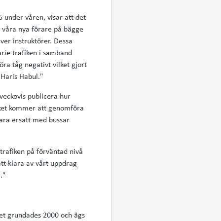
6 under våren, visar att det
t våra nya förare på bägge
ver instruktörer. Dessa
narie trafiken i samband
ra tåg negativt vilket gjort
 Haris Habul."
veckovis publicera hur
verket kommer att genomföra
ara ersatt med bussar
trafiken på förväntad nivå
att klara av vårt uppdrag
."
et grundades 2000 och ägs