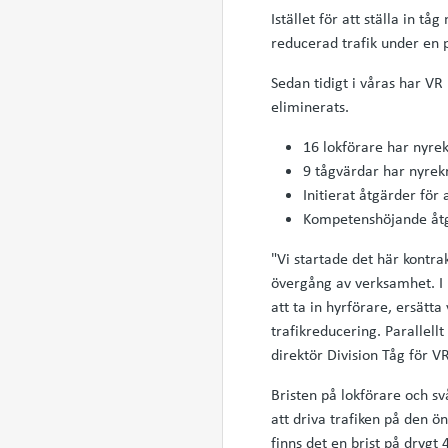
Istället för att ställa in 
reducerad trafik under en 
Sedan tidigt i våras har VR
eliminerats.
16 lokförare har nyre
9 tågvärdar har nyrek
Initierat åtgärder för
Kompetenshöjande åtgä
"Vi startade det här kontrak
övergång av verksamhet. I 
att ta in hyrförare, ersät
trafikreducering. Parallell
direktör Division Tåg för V
Bristen på lokförare och s
att driva trafiken på den 
finns det en brist på dryg