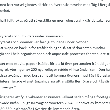
tåg med kort varsel gjordes därför en överenskommelse med Tåg i Berg
period.
 haft fullt fokus på att säkerställa en mer robust trafik där de saker 
kryterats och utbildats under sommaren.
ryterats och kommer var färdigutbildade under oktober.
 att skapa en backup för trafikledningen så att sårbarheten minskar.
rder i hela organisationen och anpassade processer för stabilare tr
tet med ett vitt papper istället för att få över personalen från tidiga
nyrekryteringen av 200 nya kollegor nådde vi inte ända fram. Den kor
ta vissa avgångar med buss samt att komma överens med Tåg i Bergslag
t intensifierade vi ansträngningarna att anställa fler förare och tågvä
R Sverige."
vårigheter att fylla vakanser är numera välkänt sedan många företag 
önskade nivån. Enligt Järnvägsbarometern 2024 – Behovet av kompete
t 450-550 lokförare/år i Sverige de kommande åren.