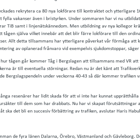
yckades rekrytera ca 80 nya lokförare till kontraktet och ytterligare 1
t fylla vakanser även i bristyrken. Under sommaren har vi nu utbilda
rar TiB samt i linjenätskännedom. Men utbildning av nya kollegor krä
t tågen själva vilket innebär att det blir färre lokförare till den ordi
ser. Allt detta tillsammans har ytterligare påverkat vår förmåga att kö
antering av oplanerad frånvaro vid exempelvis sjukdomstoppar, säger
i hur tågen går kommer Tåg i Bergslagen att tillsammans med VR att 
akerna är till eventuella störningar. Redan nu är det känt att Trafik
ade Bergslagspendeln under veckorna 40-43 så där kommer trafiken v
ga resenärer har lidit skada för att vi inte har kunnat upprätthålla 
ursäkter till dem som har drabbats. Nu har vi skapat förutsättningar 
t ska det bli en succesiv förbättring av trafiken, avslutar Haris Habul
amman de fyra länen Dalarna, Örebro, Västmanland och Gävleborg. D