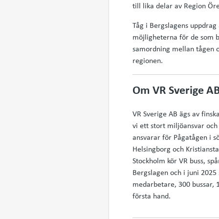
till lika delar av Region 
Tåg i Bergslagens uppdrag ä
möjligheterna för de som bor
samordning mellan tågen och
regionen.
Om VR Sverige A
VR Sverige AB ägs av finsk
vi ett stort miljöansvar och
ansvarar för Pågatågen i s
Helsingborg och Kristianst
Stockholm kör VR buss, spå
Bergslagen och i juni 2025 
medarbetare, 300 bussar, 1
första hand.