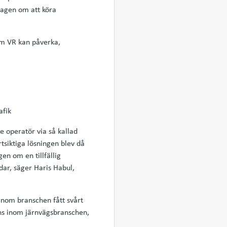
slagen om att köra
som VR kan påverka,
afik
re operatör via så kallad
tsiktiga lösningen blev då
en om en tillfällig
rdar, säger Haris Habul,
inom branschen fått svårt
ns inom järnvägsbranschen,