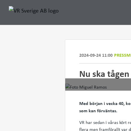
2024-09-24 11:00
PRESSM
Nu ska tågen 
Med början i vecka 40, ko
som kan förväntas.
VR har sedan i våras kört r
flera men framförallt var de