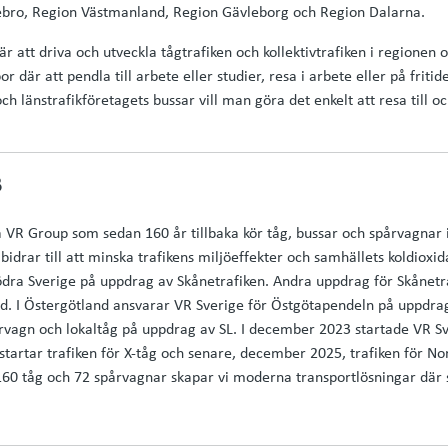
Örebro, Region Västmanland, Region Gävleborg och Region Dalarna.
r att driva och utveckla tågtrafiken och kollektivtrafiken i regionen 
 där att pendla till arbete eller studier, resa i arbete eller på friti
 länstrafikföretagets bussar vill man göra det enkelt att resa till och
B
a VR Group som sedan 160 år tillbaka kör tåg, bussar och spårvagnar 
 bidrar till att minska trafikens miljöeffekter och samhällets koldioxi
ödra Sverige på uppdrag av Skånetrafiken. Andra uppdrag för Skånetra
ad. I Östergötland ansvarar VR Sverige för Östgötapendeln på uppdrag
rvagn och lokaltåg på uppdrag av SL. I december 2023 startade VR Sve
startar trafiken för X-tåg och senare, december 2025, trafiken för N
60 tåg och 72 spårvagnar skapar vi moderna transportlösningar där 