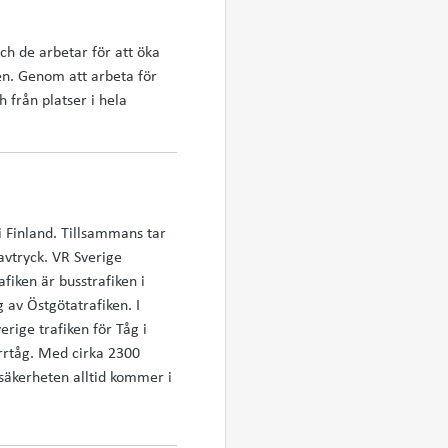
och de arbetar för att öka
den. Genom att arbeta för
 från platser i hela
i Finland. Tillsammans tar
davtryck. VR Sverige
fiken är busstrafiken i
 av Östgötatrafiken. I
rige trafiken för Tåg i
orrtåg. Med cirka 2300
säkerheten alltid kommer i