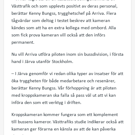
Västtrafik och som upplevts positivt av deras personal,
berättar Kenny Bungss, trygghetschef på Arriva. Flera
tågvärdar som deltog i testet beskrev att kameran
kändes som att ha en extra kollega med ombord. Alla
som fick prova kameran vill också att den införs
permanent.
Nu vill Arriva utföra piloten inom sin bussdivision, i första
hand i Järva utanför Stockholm.
– I Järva genomför vi redan olika typer av insatser för att
öka tryggheten för både medarbetare och resenärer,
berättar Kenny Bungss. Vår förhoppning är att piloten
med kroppskameran ska falla så pass väl ut att vi kan
införa den som ett verktyg i driften.
Kroppskameran kommer fungera som ett komplement
till bussens kameror. Västtrafiks studie indikerar också att
kameran ger förarna en känsla av att de kan påverka