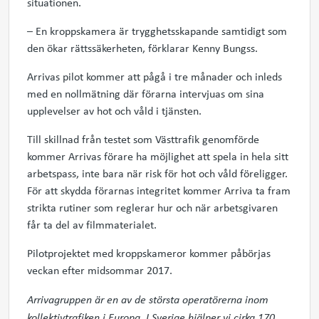
situationen.
– En kroppskamera är trygghetsskapande samtidigt som
den ökar rättssäkerheten, förklarar Kenny Bungss.
Arrivas pilot kommer att pågå i tre månader och inleds
med en nollmätning där förarna intervjuas om sina
upplevelser av hot och våld i tjänsten.
Till skillnad från testet som Västtrafik genomförde
kommer Arrivas förare ha möjlighet att spela in hela sitt
arbetspass, inte bara när risk för hot och våld föreligger.
För att skydda förarnas integritet kommer Arriva ta fram
strikta rutiner som reglerar hur och när arbetsgivaren
får ta del av filmmaterialet.
Pilotprojektet med kroppskameror kommer påbörjas
veckan efter midsommar 2017.
Arrivagruppen är en av de största operatörerna inom
kollektivtrafiken i Europa.
I Sverige hjälper vi cirka 170