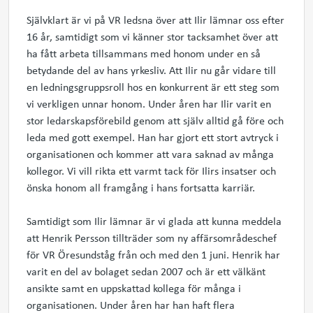
Självklart är vi på VR ledsna över att Ilir lämnar oss efter
16 år, samtidigt som vi känner stor tacksamhet över att
ha fått arbeta tillsammans med honom under en så
betydande del av hans yrkesliv. Att Ilir nu går vidare till
en ledningsgruppsroll hos en konkurrent är ett steg som
vi verkligen unnar honom. Under åren har Ilir varit en
stor ledarskapsförebild genom att själv alltid gå före och
leda med gott exempel. Han har gjort ett stort avtryck i
organisationen och kommer att vara saknad av många
kollegor. Vi vill rikta ett varmt tack för Ilirs insatser och
önska honom all framgång i hans fortsatta karriär.
Samtidigt som Ilir lämnar är vi glada att kunna meddela
att Henrik Persson tillträder som ny affärsområdeschef
för VR Öresundståg från och med den 1 juni. Henrik har
varit en del av bolaget sedan 2007 och är ett välkänt
ansikte samt en uppskattad kollega för många i
organisationen. Under åren har han haft flera