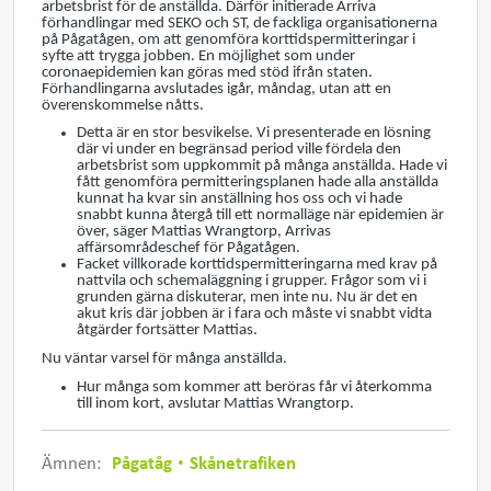
arbetsbrist för de anställda. Därför initierade Arriva
förhandlingar med SEKO och ST, de fackliga organisationerna
på Pågatågen, om att genomföra korttidspermitteringar i
syfte att trygga jobben. En möjlighet som under
coronaepidemien kan göras med stöd ifrån staten.
Förhandlingarna avslutades igår, måndag, utan att en
överenskommelse nåtts.
Detta är en stor besvikelse. Vi presenterade en lösning
där vi under en begränsad period ville fördela den
arbetsbrist som uppkommit på många anställda. Hade vi
fått genomföra permitteringsplanen hade alla anställda
kunnat ha kvar sin anställning hos oss och vi hade
snabbt kunna återgå till ett normalläge när epidemien är
över, säger Mattias Wrangtorp, Arrivas
affärsområdeschef för Pågatågen.
Facket villkorade korttidspermitteringarna med krav på
nattvila och schemaläggning i grupper. Frågor som vi i
grunden gärna diskuterar, men inte nu. Nu är det en
akut kris där jobben är i fara och måste vi snabbt vidta
åtgärder fortsätter Mattias.
Nu väntar varsel för många anställda.
Hur många som kommer att beröras får vi återkomma
till inom kort, avslutar Mattias Wrangtorp.
Pågatåg
Skånetrafiken
Ämnen: